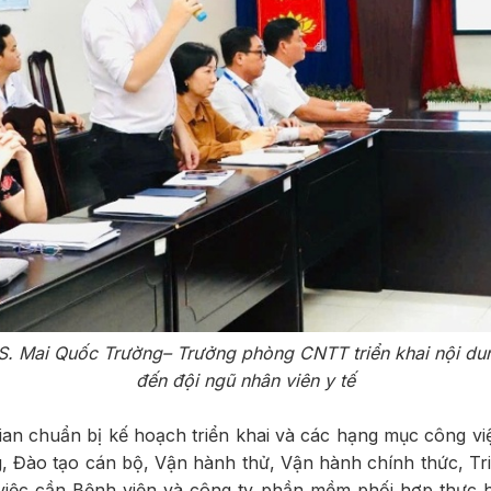
S. Mai Quốc Trường– Trưởng phòng CNTT triển khai nội du
đến đội ngũ nhân viên y tế
n chuẩn bị kế hoạch triển khai và các hạng mục công việc
g, Đào tạo cán bộ, Vận hành thử, Vận hành chính thức, T
việc cần Bệnh viện và công ty phần mềm phối hợp thực hiệ