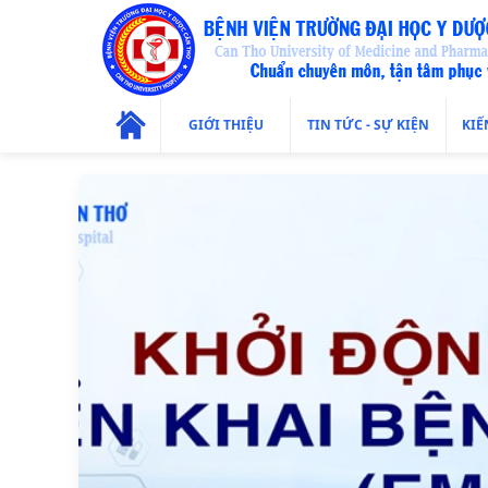
GIỚI THIỆU
TIN TỨC - SỰ KIỆN
KIẾ