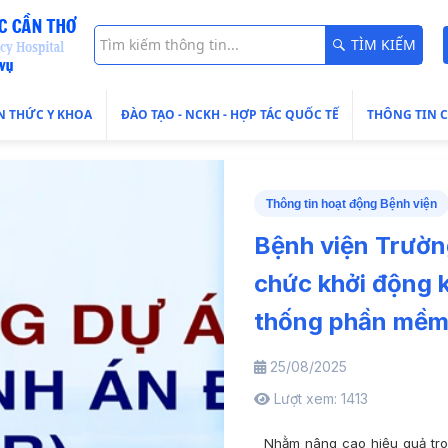
TÌM KIẾM
N THỨC Y KHOA
ĐÀO TẠO - NCKH - HỢP TÁC QUỐC TẾ
THÔNG TIN 
Thông tin hoạt động Bệnh viện
Bệnh viện Trườn
chức khởi động k
thống phần mềm 
25/08/2025
Lượt xem: 1413
Nhằm nâng cao hiệu quả trong 