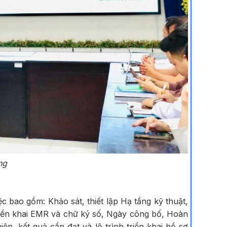
ng
 bao gồm: Khảo sát, thiết lập Hạ tầng kỹ thuật,
riển khai EMR và chữ ký số, Ngày công bố, Hoàn
n, kết quả cần đạt và lộ trình triển khai hồ sơ